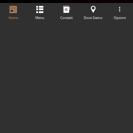
Home
Menu
Contatti
Dove Siamo
Opzioni
Specialità del Mese
Prenota un Tavolo
Termini e Condizioni
Resi e Rimborsi
Privacy Policy
Cookie Policy